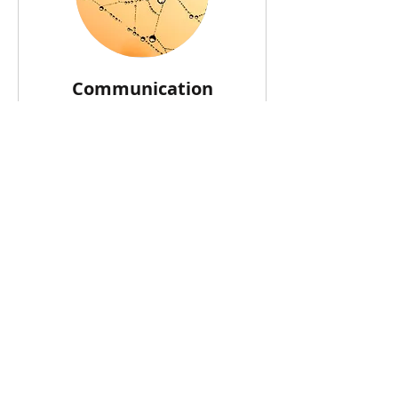
Communication
reliante : voix et CNV
La parole qui relie !
Lire plus
Terminé
Réserver
Lettres en Voix
asbl |
www.lettresenvoix.org
|
info@lettresenvoix.org
|
Adresse : 55
047
2 61 56 43
|
rue Monrose - 1030 Schaerbeek
IBAN : BE48
0689 0032 4927
| BIC : GKCCBEBB