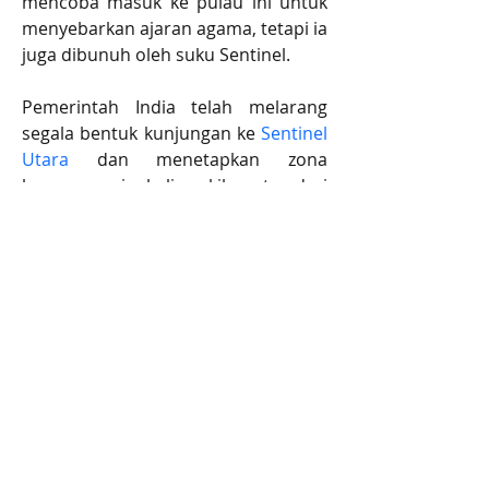
mencoba masuk ke pulau ini untuk 
menyebarkan ajaran agama, tetapi ia 
juga dibunuh oleh suku Sentinel.
Pemerintah India telah melarang 
segala bentuk kunjungan ke 
Sentinel 
Utara
 dan menetapkan zona 
larangan sejauh lima kilometer dari 
pulau tersebut. Langkah ini diambil 
untuk melindungi baik suku Sentinel 
dari penyakit yang dapat dibawa 
oleh orang luar maupun orang luar 
dari kemungkinan serangan mereka.
Para antropolog dan peneliti sangat 
tertarik dengan kehidupan suku 
Sentinel karena mereka dianggap 
sebagai salah satu contoh terakhir 
masyarakat yang hidup seperti 