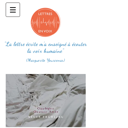
"La lettre écrite m'a enseigné à écouter
la voix humaine"
(Marguerite Yourcenar)