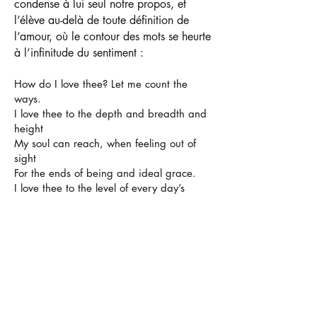
condense à lui seul notre propos, et
l’élève au-delà de toute définition de
l’amour, où le contour des mots se heurte
à l’infinitude du sentiment :
How do I love thee? Let me count the
ways.
I love thee to the depth and breadth and
height
My soul can reach, when feeling out of
sight
For the ends of being and ideal grace.
I love thee to the level of every day’s
Most quiet need, by sun and candle-
light.
I love thee freely, as men strive for right;
I love thee purely, as they turn from
praise.
I love thee with the passion put to use
In my old griefs, and with my childhood’s
faith.