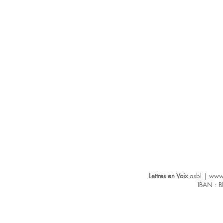
Lettres en Voix
asbl |
www.
IBAN : 