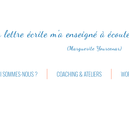
 lettre écrite m'a enseigné à écou
(Marguerite Yourcenar)
I SOMMES-NOUS ?
COACHING & ATELIERS
WOR