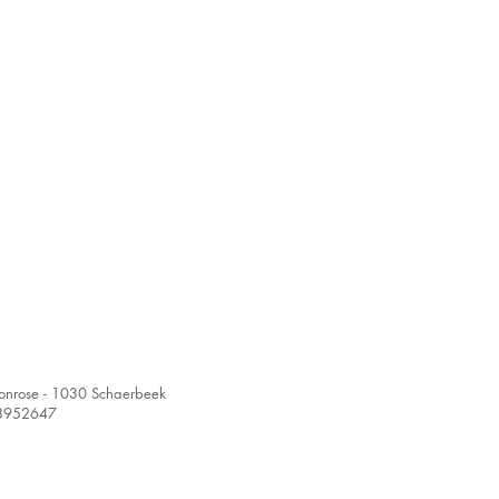
onrose - 1030 Schaerbeek
53952647