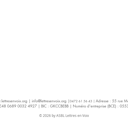
lettresenvoix.org
|
info@lettresenvoix.org
|
Adresse : 55 rue M
047
2 61 56 43 |
BE48 0689 0032 4927 | BIC : GKCCBEBB | Numéro d'entreprise (BCE) : 05
© 2026 by ASBL Lettres en Voix