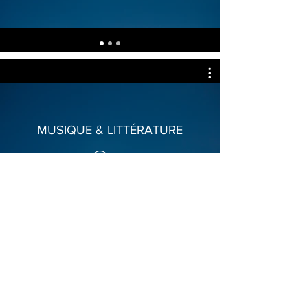
MUSIQUE & LITTÉRATURE
Voir
Lettres en Voix
asbl |
www.lettresenvoix.org
|
info@lettresenvoix.org
|
Adresse : 55
047
2 61 56 43
|
rue Monrose - 1030 Schaerbeek
IBAN : BE48
0689 0032 4927
| BIC : GKCCBEBB
| Numéro d'entreprise (BCE) :
0553952647