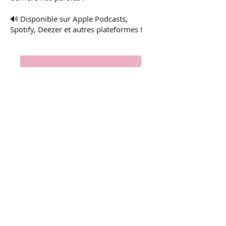
🔊 Disponible sur Apple Podcasts,
Spotify, Deezer et autres plateformes !
🎓 Découvrez notre offre de cours de
chant et de coaching vocal personnalisé,
pour développer votre expressivité,