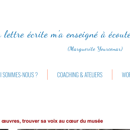
 lettre écrite m'a enseigné à écou
(Marguerite Yourcenar)
I SOMMES-NOUS ?
COACHING & ATELIERS
WOR