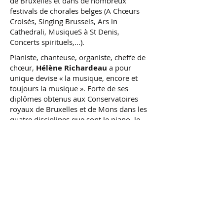
de Bruxelles et dans de nombreux
festivals de chorales belges (A Chœurs
Croisés, Singing Brussels, Ars in
Cathedrali, MusiqueS à St Denis,
Concerts spirituels,...).
Pianiste, chanteuse, organiste, cheffe de
chœur,
Hélène Richardeau
a pour
unique devise « la musique, encore et
toujours la musique ». Forte de ses
diplômes obtenus aux Conservatoires
royaux de Bruxelles et de Mons dans les
quatre disciplines que sont le piano, le
chant, l'orgue et la musique de chambre,
elle partage sa vie professionnelle entre
l'enseignement (académies de musique
de Woluwe-Saint-Pierre et de
Schaerbeek, Conservatoire royal de
musique de Bruxelles) et les concerts,
que ce soit en tant que chanteuse au
sein de plusieurs ensembles vocaux
renommés et en tant qu'organiste lors