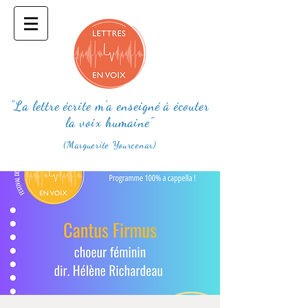
"La lettre écrite m'a enseigné à écouter
la voix humaine"
(Marguerite Yourcenar)