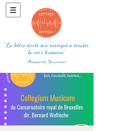
"La lettre écrite m'a enseigné à écouter
la voix humaine"
(Marguerite Yourcenar)