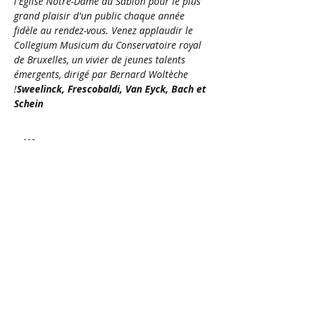
l'Église Notre-Dame au Sablon pour le plus 
grand plaisir d'un public chaque année 
fidèle au rendez-vous. Venez applaudir le 
Collegium Musicum du Conservatoire royal 
de Bruxelles, un vivier de jeunes talents 
émergents, dirigé par Bernard Woltèche 
!
Sweelinck, Frescobaldi, Van Eyck, Bach et 
Schein
Billets
Vente expirée
Type de billet
Festival Lettres en Voix 2/3
Plus d'info
Prix
0,00 €