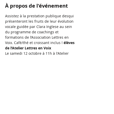
À propos de l'événement
Assistez à la prestation publique des
qui 
présenteront les fruits de leur évolution 
vocale guidée par Clara Inglese au sein 
du programme de coachings et 
formations de l’Association Lettres en 
Voix. Café/thé et croissant inclus !
 élèves 
de l’Atelier Lettres en Voix 
Le samedi 12 octobre à 11h à l'Atelier 
Lettres en Voix
Adresse : 77 rue des Pâquerettes - 1030 
Bruxelles
Participation libre à partir de 10€ par 
personne
Partager cet événement