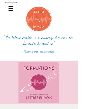
"La lettre écrite m'a enseigné à écouter
la voix humaine"
(Marguerite Yourcenar)