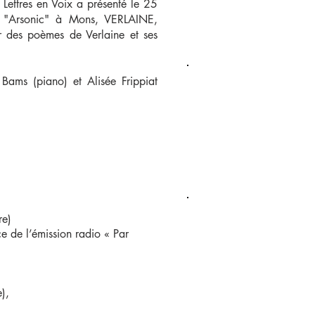
 Lettres en Voix a présenté le 25
 "Arsonic" à Mons, VERLAINE,
 des poèmes de Verlaine et ses
 Bams (piano) et Alisée Frippiat
re)
ce de l’émission radio « Par
e),