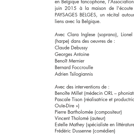
en Belgique fancophone, l’Association
juin 2015 à la maison de l'écoute
PAYSAGES BELGES, un récital autour
liens avec la Belgique.
Avec Clara Inglese (soprano), Lionel
(harpe) dans des oeuvres de :
Claude Debussy
Georges Antoine
Benoît Mernier
Bernard Foccroulle
Adrien Tsilogiannis
Avec des interventions de :
Benoîte Millet (médecin ORL – phoniat
Pascale Tison (réalisatrice et productri
Ouïe-Dire »)
Pierre Bartholomée (compositeur)
Vincent Tholomé (auteur)
Estelle Mathey (spécialiste en littératur
Frédéric Dussenne (comédien)