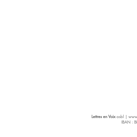
Lettres en Voix
asbl |
www.
IBAN : 