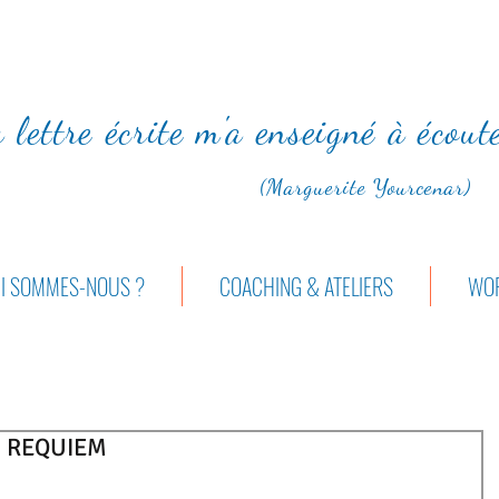
 lettre écrite m'a enseigné à écou
(Marguerite Yourcenar)
I SOMMES-NOUS ?
COACHING & ATELIERS
WOR
, REQUIEM