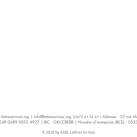
lettresenvoix.org
|
info@lettresenvoix.org
|
Adresse : 55 rue M
047
2 61 56 43 |
BE48 0689 0032 4927 | BIC : GKCCBEBB | Numéro d'entreprise (BCE) : 05
© 2026 by ASBL Lettres en Voix